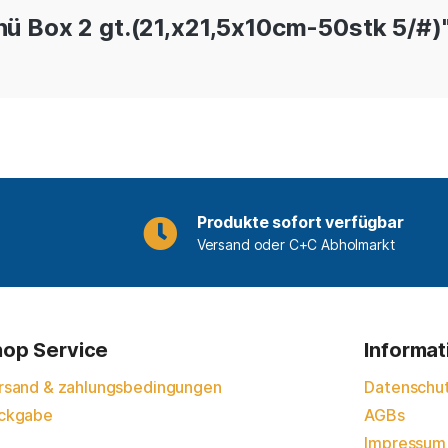
ü Box 2 gt.(21,x21,5x10cm-50stk 5/#)
Produkte sofort verfügbar
Versand oder C+C Abholmarkt
op Service
Informa
rsand & zahlungsbedingungen
Datenschu
ckgabe
AGBs
Impressum