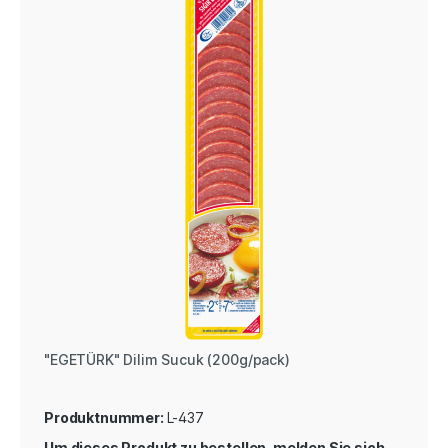
"EGETÜRK" Dilim Sucuk (200g/pack)
Produktnummer:
L-437
Um dieses Produkt zu bestellen, melden Sie sich