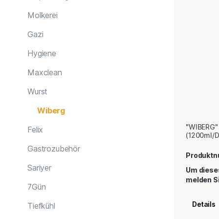
Molkerei
Gazi
Hygiene
Maxclean
Wurst
Wiberg
"WIBERG" 
Felix
(1200ml/
Gastrozubehör
Produkt
Sariyer
Um dieses
melden Si
7Gün
Details
Tiefkühl