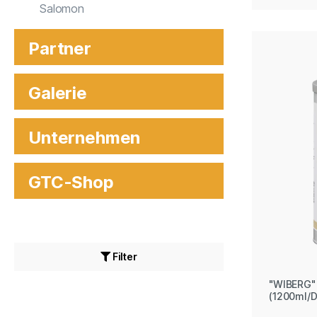
Salomon
Partner
Galerie
Unternehmen
GTC-Shop
Filter
"WIBERG"
(1200ml/