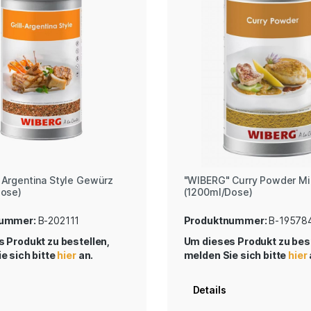
Argentina Style Gewürz
"WIBERG" Curry Powder Mi
Dose)
(1200ml/Dose)
nummer:
B-202111
Produktnummer:
B-19578
 Produkt zu bestellen,
Um dieses Produkt zu best
e sich bitte
hier
an.
melden Sie sich bitte
hier
Details