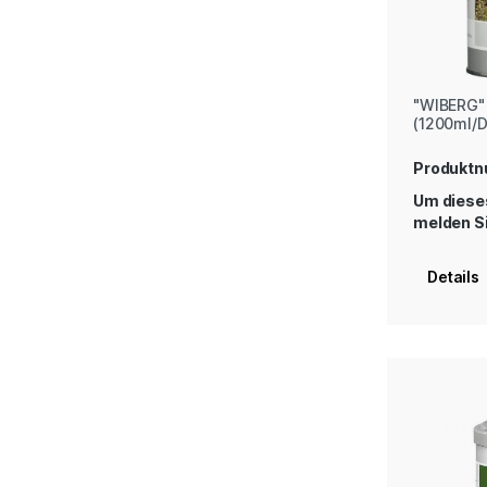
"WIBERG" 
(1200ml/
Produkt
Um dieses
melden Si
Details