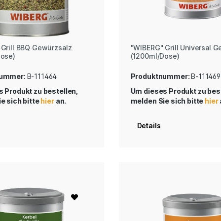
Grill BBQ Gewürzsalz
"WIBERG" Grill Universal 
Dose)
(1200ml/Dose)
nummer:
B-111464
Produktnummer:
B-111469
 Produkt zu bestellen,
Um dieses Produkt zu best
e sich bitte
hier
an.
melden Sie sich bitte
hier
Details