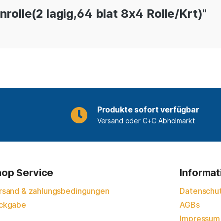
rolle(2 lagig,64 blat 8x4 Rolle/Krt)"
Produkte sofort verfügbar
Versand oder C+C Abholmarkt
op Service
Informa
rsand & zahlungsbedingungen
Datenschu
ckgabe
AGBs
Impressum