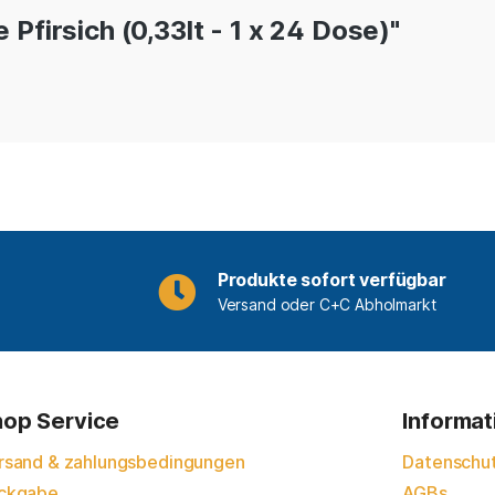
Pfirsich (0,33lt - 1 x 24 Dose)"
Produkte sofort verfügbar
Versand oder C+C Abholmarkt
op Service
Informa
rsand & zahlungsbedingungen
Datenschu
ckgabe
AGBs