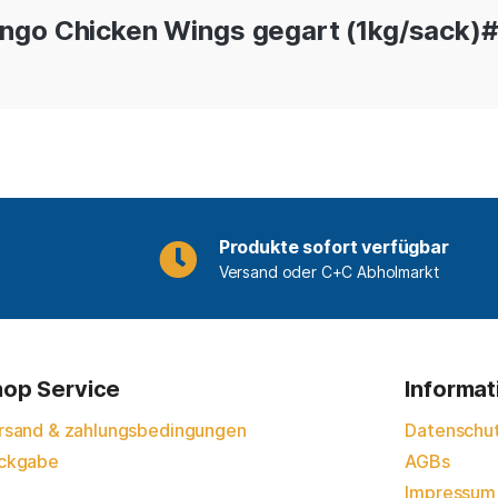
ango Chicken Wings gegart (1kg/sack)#
Produkte sofort verfügbar
Versand oder C+C Abholmarkt
op Service
Informa
rsand & zahlungsbedingungen
Datenschu
ckgabe
AGBs
Impressum