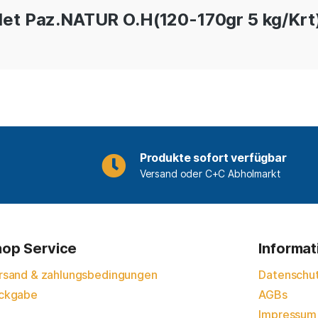
let Paz.NATUR O.H(120-170gr 5 kg/Krt
Produkte sofort verfügbar
Versand oder C+C Abholmarkt
op Service
Informa
rsand & zahlungsbedingungen
Datenschu
ckgabe
AGBs
Impressum